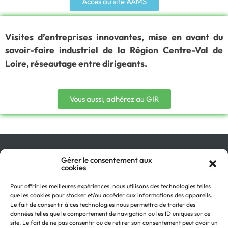
Accès au site AAMS
Visites d’entreprises innovantes, mise en avant du
savoir-faire industriel de la Région Centre-Val de
Loire, réseautage entre dirigeants.
Vous aussi, adhérez au GIR
Gérer le consentement aux
Qu’est-ce que le GIR ?
cookies
Pourquoi adhérer ?
On parle de nous !
Pour offrir les meilleures expériences, nous utilisons des technologies telles
Actualités
que les cookies pour stocker et/ou accéder aux informations des appareils.
Retour en
Contactez-nous
Le fait de consentir à ces technologies nous permettra de traiter des
haut
données telles que le comportement de navigation ou les ID uniques sur ce
Recevez notre Newsletter
site. Le fait de ne pas consentir ou de retirer son consentement peut avoir un
Recrutements