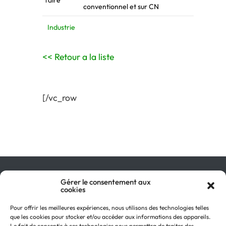
faire
conventionnel et sur CN
Industrie
<< Retour a la liste
[/vc_row
Qu’est-ce que le GIR ?
Gérer le consentement aux
cookies
Pourquoi adhérer ?
On parle de nous !
Pour offrir les meilleures expériences, nous utilisons des technologies telles
Actualités
que les cookies pour stocker et/ou accéder aux informations des appareils.
Retour en
Le fait de consentir à ces technologies nous permettra de traiter des