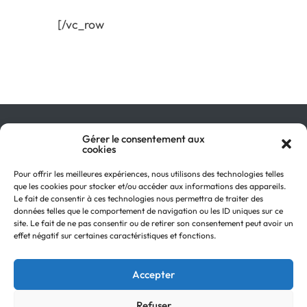
[/vc_row
Gérer le consentement aux
Qu’est-ce que le GIR ?
cookies
Pourquoi adhérer ?
On parle de nous !
Pour offrir les meilleures expériences, nous utilisons des technologies telles
Actualités
que les cookies pour stocker et/ou accéder aux informations des appareils.
Retour en
Contactez-nous
Le fait de consentir à ces technologies nous permettra de traiter des
haut
données telles que le comportement de navigation ou les ID uniques sur ce
Recevez notre Newsletter
site. Le fait de ne pas consentir ou de retirer son consentement peut avoir un
Recrutements
effet négatif sur certaines caractéristiques et fonctions.
Mentions légales
Politique de confidentialité
Accepter
Refuser