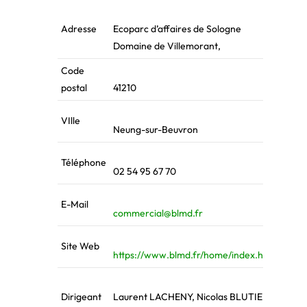
Adresse
Ecoparc d’affaires de Sologne
Domaine de Villemorant,
Code
postal
41210
VIlle
Neung-sur-Beuvron
Téléphone
02 54 95 67 70
E-Mail
commercial@blmd.fr
Site Web
https://www.blmd.fr/home/index.html
Dirigeant
Laurent LACHENY, Nicolas BLUTIER,