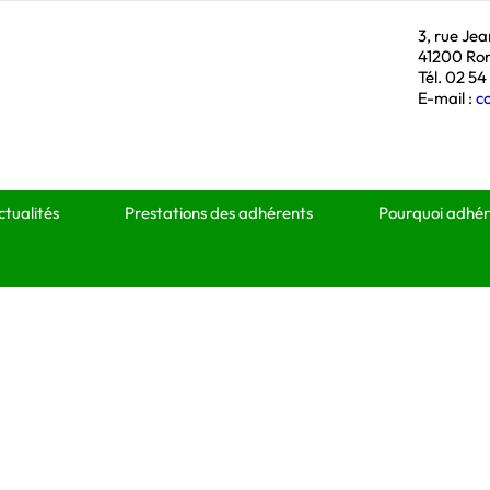
3, rue Je
41200 Ro
Tél. 02 54
E-mail :
c
ctualités
Prestations des adhérents
Pourquoi adhér