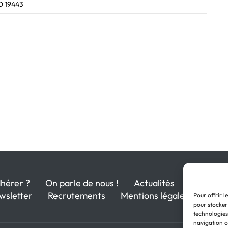
O 19443
hérer ?
On parle de nous !
Actualités
wsletter
Recrutements
Mentions légales
Pour offrir l
pour stocker
technologies
navigation ou