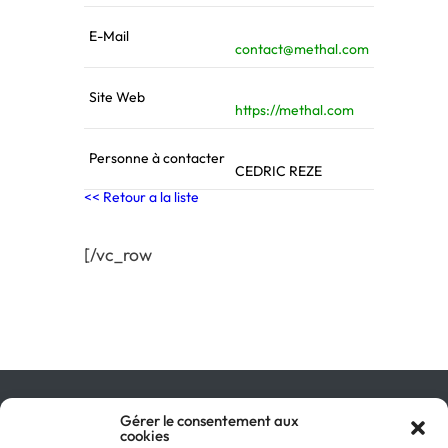
E-Mail
contact@methal.com
Site Web
https://methal.com
Personne à contacter
CEDRIC REZE
<< Retour a la liste
[/vc_row
Gérer le consentement aux
Qu’est-ce que le GIR ?
cookies
Pourquoi adhérer ?