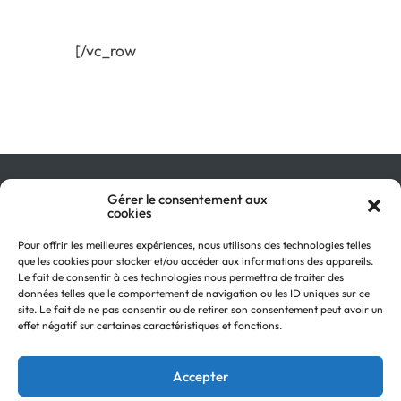
[/vc_row
Gérer le consentement aux
Qu’est-ce que le GIR ?
cookies
Pourquoi adhérer ?
On parle de nous !
Pour offrir les meilleures expériences, nous utilisons des technologies telles
Actualités
que les cookies pour stocker et/ou accéder aux informations des appareils.
Retour en
Contactez-nous
Le fait de consentir à ces technologies nous permettra de traiter des
haut
données telles que le comportement de navigation ou les ID uniques sur ce
Recevez notre Newsletter
site. Le fait de ne pas consentir ou de retirer son consentement peut avoir un
Recrutements
effet négatif sur certaines caractéristiques et fonctions.
Mentions légales
Politique de confidentialité
Accepter