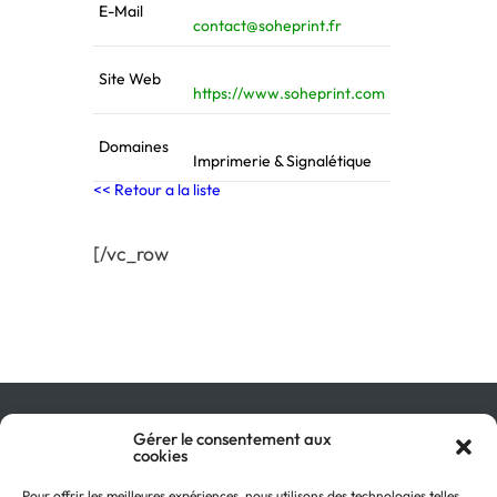
E-Mail
contact@soheprint.fr
Site Web
https://www.soheprint.com
Domaines
Imprimerie & Signalétique
<< Retour a la liste
[/vc_row
Qu’est-ce que le GIR ?
Gérer le consentement aux
cookies
Pourquoi adhérer ?
On parle de nous !
Pour offrir les meilleures expériences, nous utilisons des technologies telles