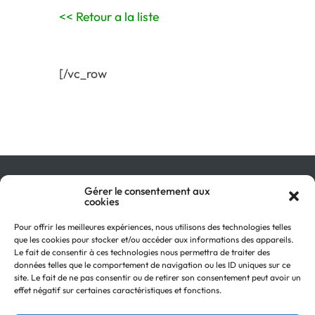
<< Retour a la liste
[/vc_row
Gérer le consentement aux
Qu’est-ce que le GIR ?
cookies
Pourquoi adhérer ?
On parle de nous !
Pour offrir les meilleures expériences, nous utilisons des technologies telles
Actualités
que les cookies pour stocker et/ou accéder aux informations des appareils.
Retour en
Contactez-nous
Le fait de consentir à ces technologies nous permettra de traiter des
haut
données telles que le comportement de navigation ou les ID uniques sur ce
Recevez notre Newsletter
site. Le fait de ne pas consentir ou de retirer son consentement peut avoir un
Recrutements
effet négatif sur certaines caractéristiques et fonctions.
Mentions légales