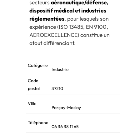
secteurs
aéronautique/défense,
dispositif médical et industries
réglementées
, pour lesquels son
expérience (ISO 13485, EN 9100,
AEROEXCELLENCE) constitue un
atout différenciant.
Catégorie
Industrie
Code
postal
37210
VIlle
Parçay-Meslay
Téléphone
06 36 38 11 65