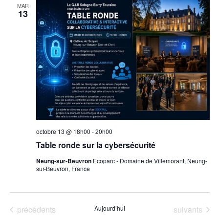
Évè
MAR
Évènemen
13
octobre 13 @ 18h00
-
20h00
Table ronde sur la cybersécurité
Neung-sur-Beuvron
Ecoparc - Domaine de Villemorant, Neung-
sur-Beuvron, France
Évènements
Évènements
précédents
Aujourd’hui
suivants