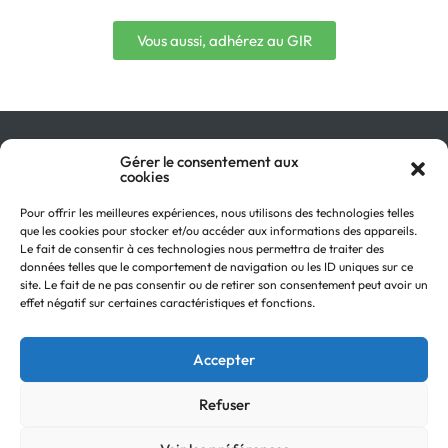
Vous aussi, adhérez au GIR
Gérer le consentement aux
Qu’est-ce que le GIR ?
cookies
Pourquoi adhérer ?
On parle de nous !
Pour offrir les meilleures expériences, nous utilisons des technologies telles
Actualités
que les cookies pour stocker et/ou accéder aux informations des appareils.
Retour en
Contactez-nous
Le fait de consentir à ces technologies nous permettra de traiter des
haut
données telles que le comportement de navigation ou les ID uniques sur ce
Recevez notre Newsletter
site. Le fait de ne pas consentir ou de retirer son consentement peut avoir un
Recrutements
effet négatif sur certaines caractéristiques et fonctions.
Mentions légales
Politique de confidentialité
Accepter
Refuser