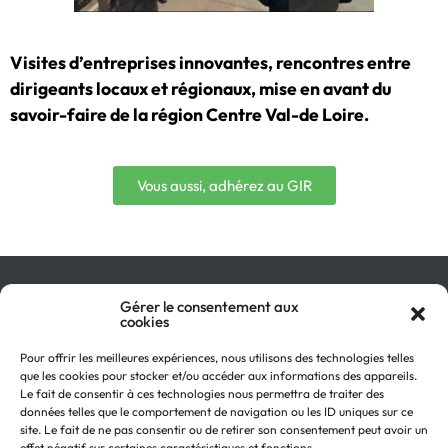
Visites d’entreprises innovantes, rencontres entre
dirigeants locaux et régionaux, mise en avant du
savoir-faire de la région Centre Val-de Loire.
Vous aussi, adhérez au GIR
Qu’est-ce que le GIR ?
Gérer le consentement aux
cookies
Pourquoi adhérer ?
On parle de nous !
Pour offrir les meilleures expériences, nous utilisons des technologies telles
Actualités
que les cookies pour stocker et/ou accéder aux informations des appareils.
Retour en
Contactez-nous
Le fait de consentir à ces technologies nous permettra de traiter des
haut
données telles que le comportement de navigation ou les ID uniques sur ce
Recevez notre Newsletter
site. Le fait de ne pas consentir ou de retirer son consentement peut avoir un
Recrutements
effet négatif sur certaines caractéristiques et fonctions.