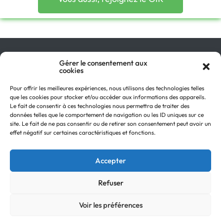
Qu’est-ce que le GIR ?
Gérer le consentement aux
cookies
Pourquoi adhérer ?
On parle de nous !
Pour offrir les meilleures expériences, nous utilisons des technologies telles
Actualités
que les cookies pour stocker et/ou accéder aux informations des appareils.
Retour en
Contactez-nous
Le fait de consentir à ces technologies nous permettra de traiter des
haut
données telles que le comportement de navigation ou les ID uniques sur ce
Recevez notre Newsletter
site. Le fait de ne pas consentir ou de retirer son consentement peut avoir un
Recrutements
effet négatif sur certaines caractéristiques et fonctions.
Mentions légales
Politique de confidentialité
Accepter
Refuser
Voir les préférences
© Copyright
Groupe GIR 2022