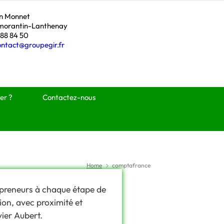
an Monnet
morantin-Lanthenay
 88 84 50
ontact@groupegir.fr
er ?
Contactez-nous
Home
comptafrance
epreneurs à chaque étape de
sion, avec proximité et
vier Aubert.