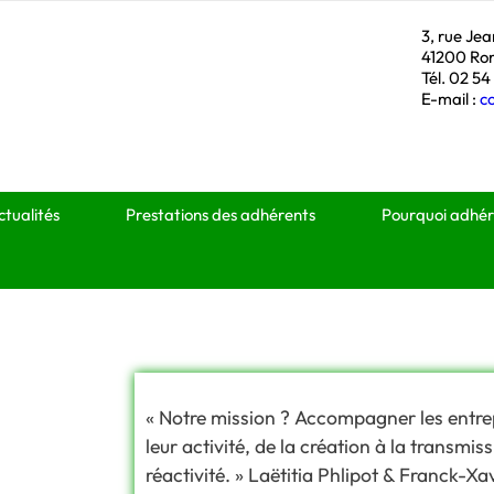
3, rue Je
41200 Ro
Tél. 02 54
E-mail :
c
ctualités
Prestations des adhérents
Pourquoi adhér
« Notre mission ? Accompagner les entr
leur activité, de la création à la transmis
réactivité. » Laëtitia Phlipot & Franck-Xa