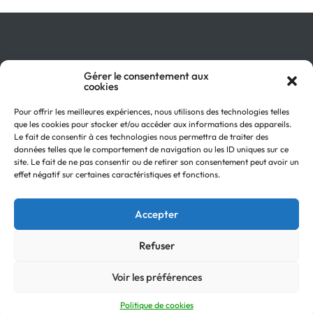
Gérer le consentement aux
Qu’est-ce que le GIR ?
cookies
Pourquoi adhérer ?
On parle de nous !
Pour offrir les meilleures expériences, nous utilisons des technologies telles
Actualités
que les cookies pour stocker et/ou accéder aux informations des appareils.
Retour en
Contactez-nous
Le fait de consentir à ces technologies nous permettra de traiter des
haut
données telles que le comportement de navigation ou les ID uniques sur ce
Recevez notre Newsletter
site. Le fait de ne pas consentir ou de retirer son consentement peut avoir un
Recrutements
effet négatif sur certaines caractéristiques et fonctions.
Mentions légales
Politique de confidentialité
Accepter
Refuser
Voir les préférences
© Copyright
Groupe GIR 2022
Politique de cookies