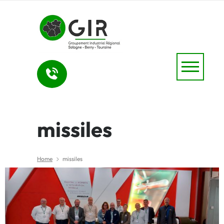
missiles
Home
missiles