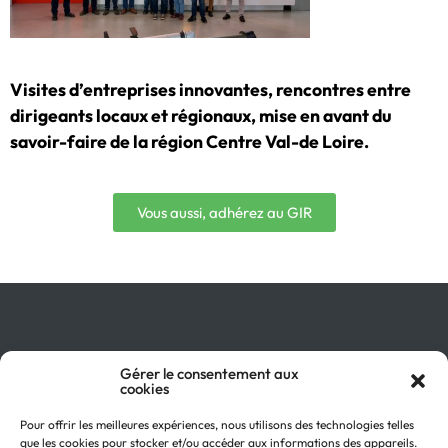
Visites d’entreprises innovantes, rencontres entre
dirigeants locaux et régionaux, mise en avant du
savoir-faire de la région Centre Val-de Loire.
Vous aussi, adhérez au GIR
Qu’est-ce que le GIR ?
Gérer le consentement aux
cookies
Pourquoi adhérer ?
On parle de nous !
Pour offrir les meilleures expériences, nous utilisons des technologies telles
Actualités
que les cookies pour stocker et/ou accéder aux informations des appareils.