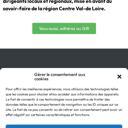
dirigeants locaux et régionaux, mise en avant du
savoir-faire de la région Centre Val-de Loire.
Vous aussi, adhérez au GIR
Gérer le consentement aux
Qu’est-ce que le GIR ?
cookies
Pourquoi adhérer ?
On parle de nous !
Pour offrir les meilleures expériences, nous utilisons des technologies telles
Actualités
que les cookies pour stocker et/ou accéder aux informations des appareils.
Retour en
Contactez-nous
Le fait de consentir à ces technologies nous permettra de traiter des
haut
données telles que le comportement de navigation ou les ID uniques sur ce
Recevez notre Newsletter
site. Le fait de ne pas consentir ou de retirer son consentement peut avoir un
Recrutements
effet négatif sur certaines caractéristiques et fonctions.
Mentions légales
Politique de confidentialité