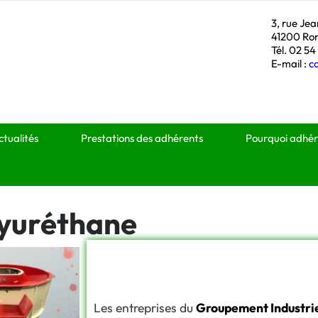
3, rue Je
41200 Ro
Tél. 02 54
E-mail :
c
ctualités
Prestations des adhérents
Pourquoi adhér
yuréthane
Les entreprises du
Groupement Industrie