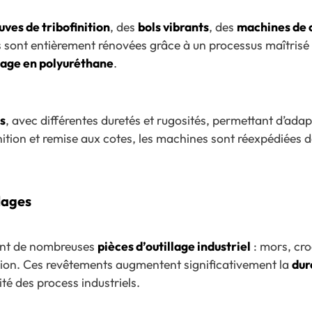
uves de tribofinition
, des
bols vibrants
, des
machines de 
s sont entièrement rénovées grâce à un processus maîtrisé
sage en polyuréthane
.
s
, avec différentes duretés et rugosités, permettant d’ada
ition et remise aux cotes, les machines sont réexpédiées dan
lages
ent de nombreuses
pièces d’outillage industriel
: mors, cro
sion. Ces revêtements augmentent significativement la
dur
ité des process industriels.