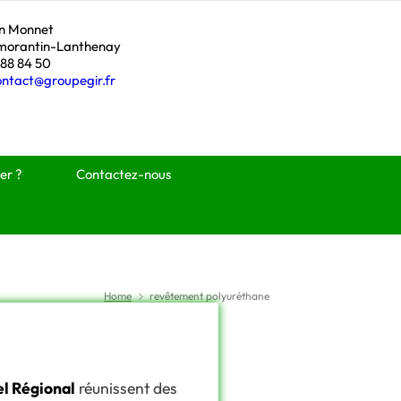
an Monnet
morantin-Lanthenay
 88 84 50
ontact@groupegir.fr
er ?
Contactez-nous
Home
revêtement polyuréthane
l Régional
réunissent des