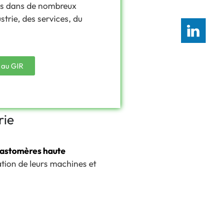
us dans de nombreux
trie, des services, du
 au GIR
rie
lastomères haute
ation de leurs machines et