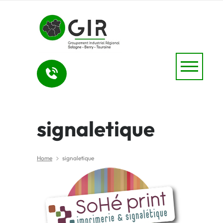
signaletique
Home
signaletique