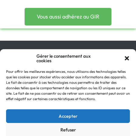
Vous aussi adhérez au GIR
Qu’est-ce que le GIR ?
Gérer le consentement aux
cookies
Pourquoi adhérer ?
On parle de nous !
Pour offrir les meilleures expériences, nous utilisons des technologies telles
Actualités
que les cookies pour stocker et/ou accéder aux informations des appareils.
Retour en
Contactez-nous
Le fait de consentir à ces technologies nous permettra de traiter des
haut
données telles que le comportement de navigation ou les ID uniques sur ce
Recevez notre Newsletter
site. Le fait de ne pas consentir ou de retirer son consentement peut avoir un
Recrutements
effet négatif sur certaines caractéristiques et fonctions.
Mentions légales
Politique de confidentialité
Accepter
Refuser