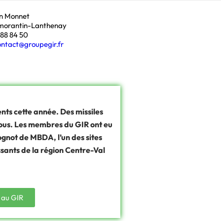
an Monnet
morantin-Lanthenay
 88 84 50
ontact@groupegir.fr
ents cette année. Des missiles
ous. Les membres du GIR ont eu
ognot de MBDA, l’un des sites
issants de la région Centre-Val
 au GIR