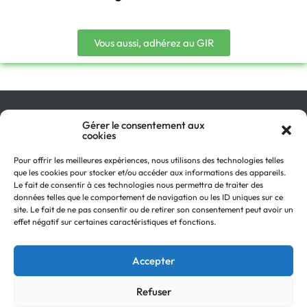
Vous aussi, adhérez au GIR
Qu’est-ce que le GIR ?
Gérer le consentement aux
cookies
Pourquoi adhérer ?
On parle de nous !
Pour offrir les meilleures expériences, nous utilisons des technologies telles
Actualités
que les cookies pour stocker et/ou accéder aux informations des appareils.
Retour en
Contactez-nous
Le fait de consentir à ces technologies nous permettra de traiter des
haut
données telles que le comportement de navigation ou les ID uniques sur ce
Recevez notre Newsletter
site. Le fait de ne pas consentir ou de retirer son consentement peut avoir un
Recrutements
effet négatif sur certaines caractéristiques et fonctions.
Mentions légales
Politique de confidentialité
Accepter
Refuser