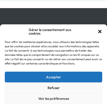
Qu’est-ce que le GIR ?
Gérer le consentement aux
cookies
Pourquoi adhérer ?
On parle de nous !
Pour offrir les meilleures expériences, nous utilisons des technologies telles
Actualités
que les cookies pour stocker et/ou accéder aux informations des appareils.
Retour en
Contactez-nous
Le fait de consentir à ces technologies nous permettra de traiter des
haut
données telles que le comportement de navigation ou les ID uniques sur ce
Recevez notre Newsletter
site. Le fait de ne pas consentir ou de retirer son consentement peut avoir un
Recrutements
effet négatif sur certaines caractéristiques et fonctions.
Mentions légales
Politique de confidentialité
Accepter
Refuser
Voir les préférences
© Copyright
Groupe GIR 2022