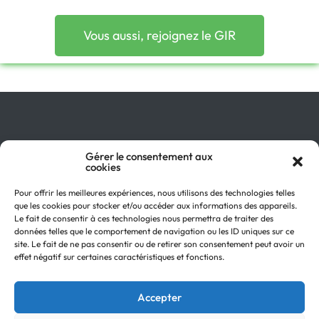
Vous aussi, rejoignez le GIR
Gérer le consentement aux
Qu’est-ce que le GIR ?
cookies
Pourquoi adhérer ?
On parle de nous !
Pour offrir les meilleures expériences, nous utilisons des technologies telles
Actualités
que les cookies pour stocker et/ou accéder aux informations des appareils.
Retour en
Contactez-nous
Le fait de consentir à ces technologies nous permettra de traiter des
haut
données telles que le comportement de navigation ou les ID uniques sur ce
Recevez notre Newsletter
site. Le fait de ne pas consentir ou de retirer son consentement peut avoir un
Recrutements
effet négatif sur certaines caractéristiques et fonctions.
Mentions légales
Politique de confidentialité
Accepter