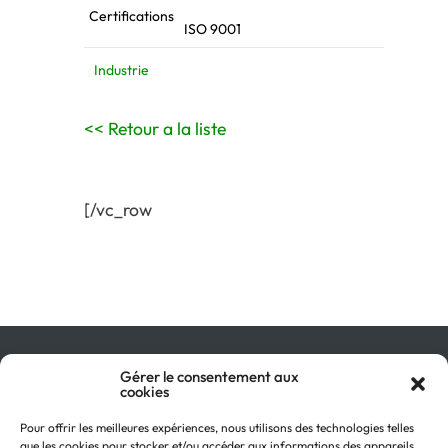
Certifications
ISO 9001
Industrie
<< Retour a la liste
[/vc_row
Qu’est-ce que le GIR ?
Gérer le consentement aux
cookies
Pourquoi adhérer ?
On parle de nous !
Pour offrir les meilleures expériences, nous utilisons des technologies telles
Actualités
que les cookies pour stocker et/ou accéder aux informations des appareils.