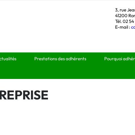
3, rue Je
41200 Ro
Tél. 02 54
E-mail :
c
ctualités
Prestations des adhérents
Pourquoi adhér
REPRISE