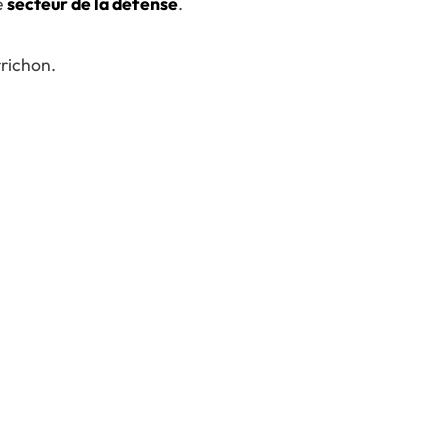
e
secteur de la défense
.
rrichon.