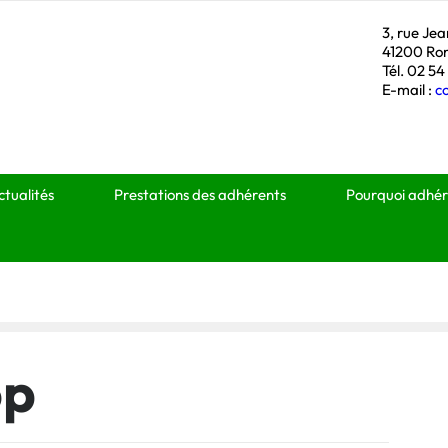
3, rue Je
41200 Ro
Tél. 02 54
E-mail :
c
ctualités
Prestations des adhérents
Pourquoi adhér
op