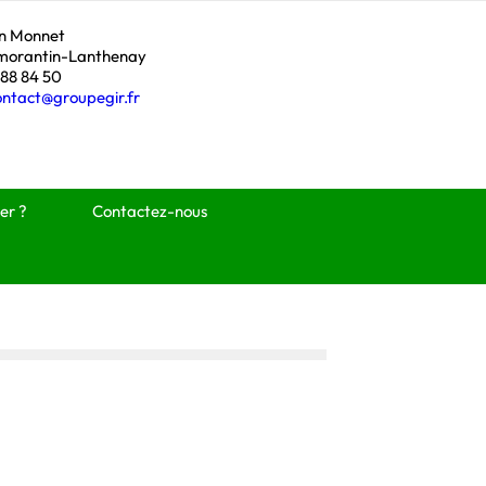
an Monnet
morantin-Lanthenay
 88 84 50
ontact@groupegir.fr
er ?
Contactez-nous