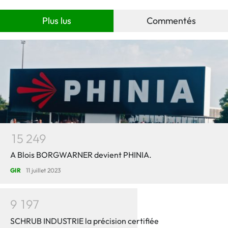
Plus lus
Commentés
1
5
2
4
9
A Blois BORGWARNER devient PHINIA.
GIR
11 juillet 2023
9
1
9
7
SCHRUB INDUSTRIE la précision certifiée