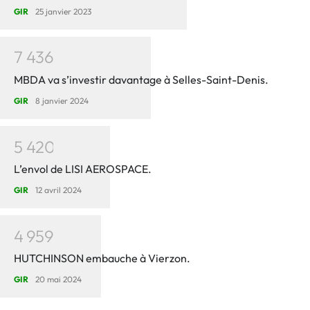
GIR
25 janvier 2023
7
4
3
6
MBDA va s’investir davantage à Selles-Saint-Denis.
GIR
8 janvier 2024
5
4
2
0
L’envol de LISI AEROSPACE.
GIR
12 avril 2024
4
9
5
9
HUTCHINSON embauche à Vierzon.
GIR
20 mai 2024