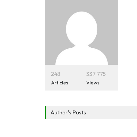
2
4
8
3
3
7
7
7
5
Articles
Views
Author's Posts