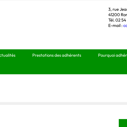
3, rue Je
41200 Ro
Tél. 02 54
E-mail :
c
ctualités
Prestations des adhérents
Pourquoi adhér