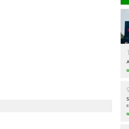
A
G
S
c
G