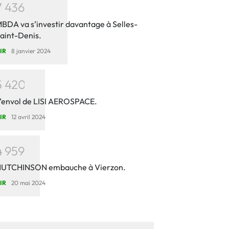
7
4
3
6
BDA va s’investir davantage à Selles-
aint-Denis.
IR
8 janvier 2024
5
4
2
0
’envol de LISI AEROSPACE.
IR
12 avril 2024
4
9
5
9
UTCHINSON embauche à Vierzon.
IR
20 mai 2024