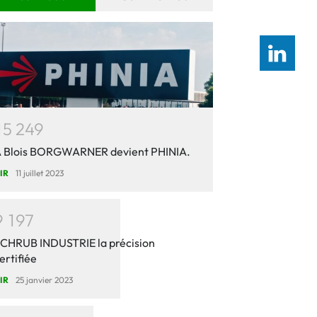
1
5
2
4
9
 Blois BORGWARNER devient PHINIA.
IR
11 juillet 2023
9
1
9
7
CHRUB INDUSTRIE la précision
ertifiée
IR
25 janvier 2023