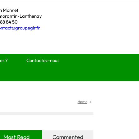
an Monnet
morantin-Lanthenay
 88 84 50
ontact@groupegir.fr
er ?
Contactez-nous
Home
Most Read
Commented